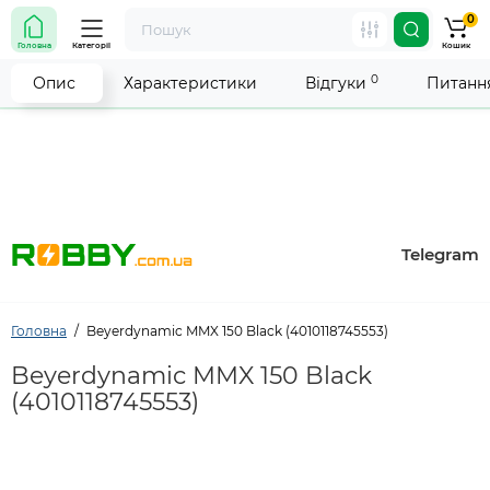
0
Увага! Роботу магазину тимчасово припинено. Ми
Головна
Категорії
Кошик
робимо все можливе, щоб відновити прийом
замовлень якнайшвидше.
0
Опис
Характеристики
Відгуки
Питання
Telegram
Головна
Beyerdynamic MMX 150 Black (4010118745553)
Beyerdynamic MMX 150 Black
(4010118745553)