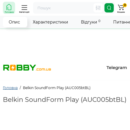
0
Увага! Роботу магазину тимчасово припинено. Ми
Головна
Категорії
Кошик
робимо все можливе, щоб відновити прийом
замовлень якнайшвидше.
0
Опис
Характеристики
Відгуки
Питання
Telegram
Головна
Belkin SoundForm Play (AUC005btBL)
Belkin SoundForm Play (AUC005btBL)