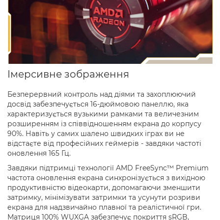
Імерсивне зображення
Безперервний контроль над діями та захоплюючий
досвід забезпечується 16-дюймовою панеллю, яка
характеризується вузькими рамками та величезним
розширенням із співвідношенням екрана до корпусу
90%. Навіть у самих шалено швидких іграх ви не
відстаєте від професійних геймерів - завдяки частоті
оновлення 165 Гц.
Завдяки підтримці технології AMD FreeSync™ Premium
частота оновлення екрана синхронізується з вихідною
продуктивністю відеокарти, допомагаючи зменшити
затримку, мінімізувати затримки та усунути розриви
екрана для надзвичайно плавної та реалістичної гри.
Матриця 100% WUXGA забезпечує покриття sRGB,