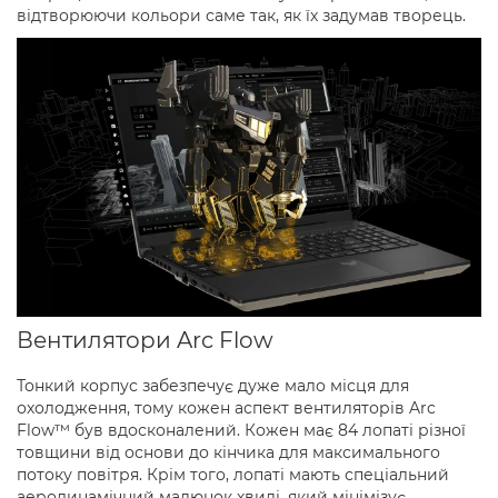
відтворюючи кольори саме так, як їх задумав творець.
Вентилятори Arc Flow
Тонкий корпус забезпечує дуже мало місця для
охолодження, тому кожен аспект вентиляторів Arc
Flow™ був вдосконалений. Кожен має 84 лопаті різної
товщини від основи до кінчика для максимального
потоку повітря. Крім того, лопаті мають спеціальний
аеродинамічний малюнок хвилі, який мінімізує