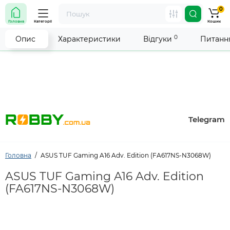
0
Увага! Роботу магазину тимчасово припинено. Ми
Головна
Категорії
Кошик
робимо все можливе, щоб відновити прийом
замовлень якнайшвидше.
0
Опис
Характеристики
Відгуки
Питання
Telegram
Головна
ASUS TUF Gaming A16 Adv. Edition (FA617NS-N3068W)
ASUS TUF Gaming A16 Adv. Edition
(FA617NS-N3068W)