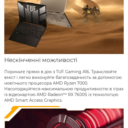
Нескінченні можливості
Пориньте прямо в дію з TUF Gaming A16. Транслюйте
вміст і легко виконуйте багатозадачність за допомогою
новітнього процесора AMD Ryzen 7000.
Насолоджуйтеся максимальною продуктивністю в іграх
із відеокартою AMD Radeon™ RX 7600S із технологією
AMD Smart Access Graphics.