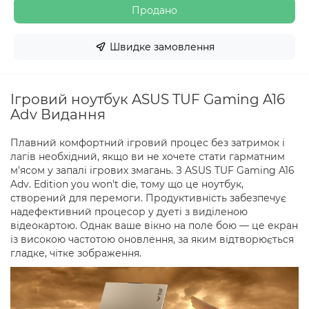
Продано
Швидке замовлення
Ігровий ноутбук ASUS TUF Gaming A16
Adv Видання
Плавний комфортний ігровий процес без затримок і
лагів необхідний, якщо ви не хочете стати гарматним
м’ясом у запалі ігрових змагань. З ASUS TUF Gaming A16
Adv. Edition you won't die, тому що це ноутбук,
створений для перемоги. Продуктивність забезпечує
надефективний процесор у дуеті з виділеною
відеокартою. Однак ваше вікно на поле бою — це екран
із високою частотою оновлення, за яким відтворюється
гладке, чітке зображення.