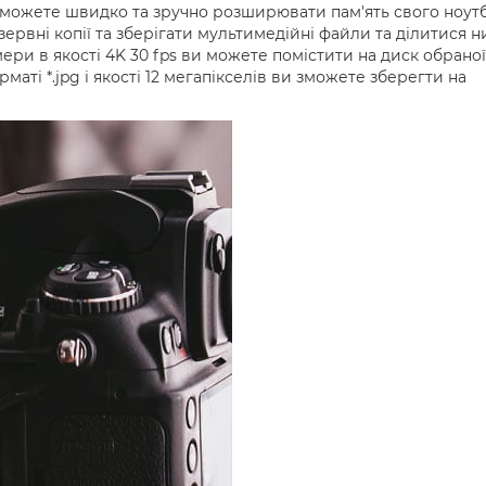
можете швидко та зручно розширювати пам'ять свого ноут
ервні копії та зберігати мультимедійні файли та ділитися 
мери в якості 4K 30 fps ви можете помістити на диск обраної
маті *.jpg і якості 12 мегапікселів ви зможете зберегти на