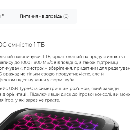
0
и
Питання - відповідь (0)
G ємністю 1 ТБ
ний накопичувач 1 ТБ, орієнтований на продуктивність і
апису до 1000 і 800 МБ/с відповідно, а також підтримці
акопичувач є пристроєм зберігання, придатним для редагува
0G вражає не тільки своєю продуктивністю, але й
ектом підсвічування у формі куба.
фейс USB Type-C із симетричним роз’ємом, який завжди
ід орієнтації. Підключивши диск до ігрової консолі, ви мож
ігор, у які зараз не граєте.