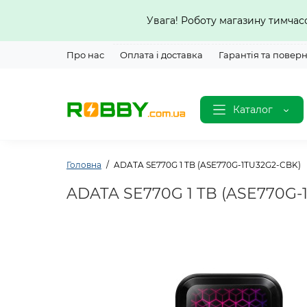
Увага! Роботу магазину тимча
Про нас
Оплата і доставка
Гарантія та повер
Каталог
Головна
ADATA SE770G 1 TB (ASE770G-1TU32G2-CBK)
ADATA SE770G 1 TB (ASE770G-