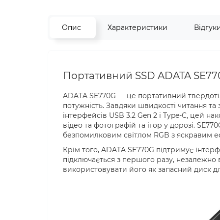
Опис
Характеристики
Відгук
Портативний SSD ADATA SE770
ADATA SE770G — це портативний твердотіль
потужність. Завдяки швидкості читання та з
інтерфейсів USB 3.2 Gen 2 і Type-C, цей н
відео та фотографій та ігор у дорозі. SE77
безпомилковим світлом RGB з яскравим еф
Крім того, ADATA SE770G підтримує інтер
підключається з першого разу, незалежно в
використовувати його як запасний диск для 