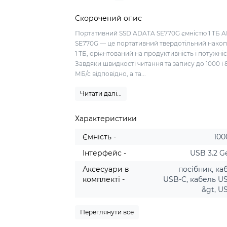
Скорочений опис
Портативний SSD ADATA SE770G ємністю 1 ТБ 
SE770G — це портативний твердотільний нако
1 ТБ, орієнтований на продуктивність і потужніс
Завдяки швидкості читання та запису до 1000 і 
МБ/с відповідно, а та...
Читати далі...
Характеристики
Ємність -
100
Інтерфейс -
USB 3.2 Ge
Аксесуари в
посібник, ка
комплекті -
USB-C, кабель U
&gt, U
Переглянути все