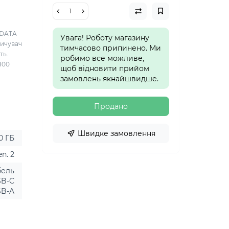
ADATA
Увага! Роботу магазину
пичувач
тимчасово припинено. Ми
ть.
робимо все можливе,
800
щоб відновити прийом
замовлень якнайшвидше.
Продано
Швидке замовлення
0 ГБ
n. 2
бель
SB-C
SB-A