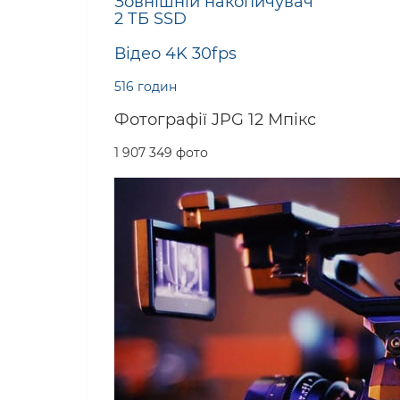
Зовнішній накопичувач
2 ТБ SSD
Відео 4K 30fps
516 годин
Фотографії JPG 12 Мпікс
1 907 349 фото