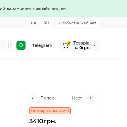
прийом замовлень якнайшвидше.
UA
RU
Особистий кабінет
Tоварів,
0
Telegram
на
0грн.
Попер.
Наст.
Немає в наявності
3410грн.