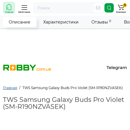
0
Внимание! Работа магазина временно приостановлена.
Главная
Категории
Корзина
Мы делаем всё возможное, чтобы возобновить прием
заказов как можно скорее.
0
Описание
Характеристики
Отзывы
Во
Telegram
Главная
TWS Samsung Galaxy Buds Pro Violet (SM-R190NZVASEK)
TWS Samsung Galaxy Buds Pro Violet
(SM-R190NZVASEK)