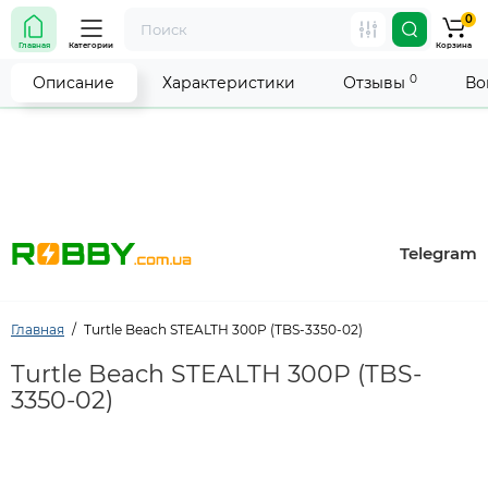
0
Внимание! Работа магазина временно приостановлена.
Главная
Категории
Корзина
Мы делаем всё возможное, чтобы возобновить прием
заказов как можно скорее.
0
Описание
Характеристики
Отзывы
Во
Telegram
Главная
Turtle Beach STEALTH 300P (TBS-3350-02)
Turtle Beach STEALTH 300P (TBS-
3350-02)