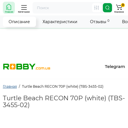
0
Внимание! Работа магазина временно приостановлена.
Главная
Категории
Корзина
Мы делаем всё возможное, чтобы возобновить прием
заказов как можно скорее.
0
Описание
Характеристики
Отзывы
Во
Telegram
Главная
Turtle Beach RECON 70P (white) (TBS-3455-02)
Turtle Beach RECON 70P (white) (TBS-
3455-02)