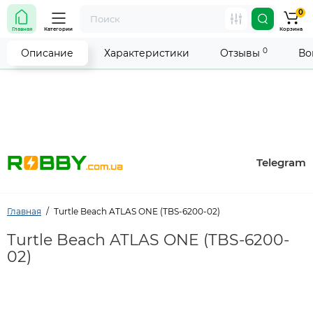
0
Внимание! Работа магазина временно приостановлена.
Главная
Категории
Корзина
Мы делаем всё возможное, чтобы возобновить прием
заказов как можно скорее.
0
Описание
Характеристики
Отзывы
Во
Telegram
Главная
Turtle Beach ATLAS ONE (TBS-6200-02)
Turtle Beach ATLAS ONE (TBS-6200-
02)