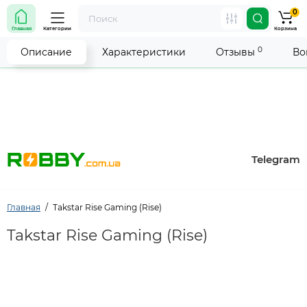
0
Внимание! Работа магазина временно приостановлена.
Главная
Категории
Корзина
Мы делаем всё возможное, чтобы возобновить прием
заказов как можно скорее.
0
Описание
Характеристики
Отзывы
Во
Telegram
Главная
Takstar Rise Gaming (Rise)
Takstar Rise Gaming (Rise)