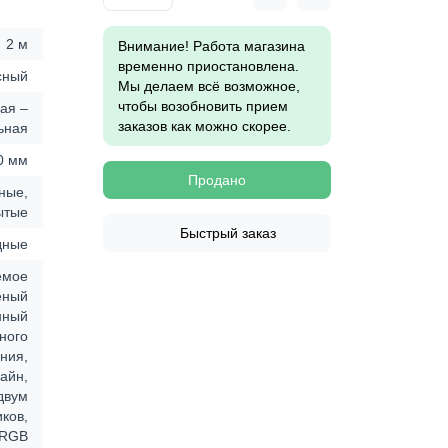
2 м
Внимание! Работа магазина
временно приостановлена.
сный
Мы делаем всё возможное,
чтобы возобновить прием
ая –
заказов как можно скорее.
ьная
0 мм
Продано
ные,
ытые
Быстрый заказ
дные
емое
еный
нный
ного
ния,
айн,
двум
ков,
RGB