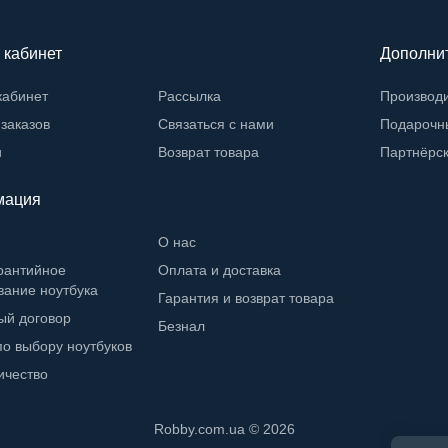
 кабинет
Дополни
кабинет
Рассылка
Производ
заказов
Связаться с нами
Подарочн
и
Возврат товара
Партнёрс
мация
О нас
рантийное
Оплата и доставка
вание ноутбука
Гарантия и возврат товара
ый договор
Безнал
о выбору ноутбуков
ичество
Robby.com.ua © 2026