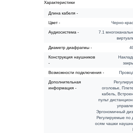
Характеристики
Длина кабеля -
Цвет -
Черно-кра
Аудиосистема -
7.1 многоканальн
виртуал
Диаметр диафрагмы -
4
Конструкция наушников
Наклад
-
закр
Возможности подключения -
Прово
Дополнительная
Регулиру
информация -
оголовье, Плет
кабель, Встрое
пульт дистанцион
управле
Эргономичный диз
Регулируемые по 
осям чашки наушни