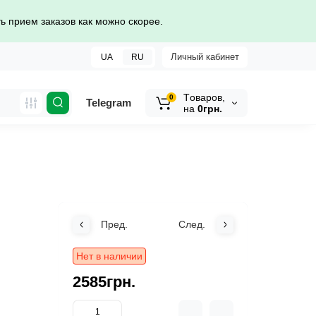
 прием заказов как можно скорее.
Личный кабинет
UA
RU
Tоваров,
0
Telegram
на
0грн.
Пред.
След.
Нет в наличии
2585грн.