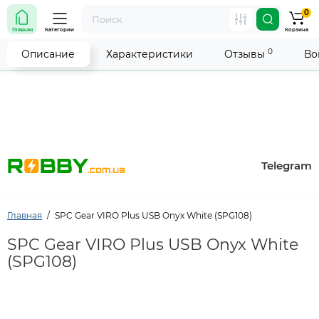
0
Внимание! Работа магазина временно приостановлена.
Главная
Категории
Корзина
Мы делаем всё возможное, чтобы возобновить прием
заказов как можно скорее.
0
Описание
Характеристики
Отзывы
Во
Telegram
Главная
SPC Gear VIRO Plus USB Onyx White (SPG108)
SPC Gear VIRO Plus USB Onyx White
(SPG108)