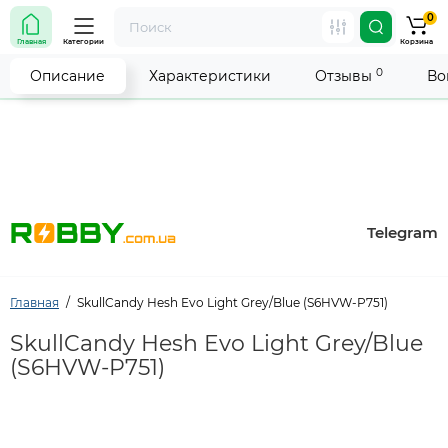
0
Внимание! Работа магазина временно приостановлена.
Главная
Категории
Корзина
Мы делаем всё возможное, чтобы возобновить прием
заказов как можно скорее.
0
Описание
Характеристики
Отзывы
Во
Telegram
Главная
SkullCandy Hesh Evo Light Grey/Blue (S6HVW-P751)
SkullCandy Hesh Evo Light Grey/Blue
(S6HVW-P751)