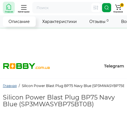
0
Внимание! Работа магазина временно приостановлена.
Главная
Категории
Корзина
Мы делаем всё возможное, чтобы возобновить прием
заказов как можно скорее.
0
Описание
Характеристики
Отзывы
Во
Telegram
Главная
Silicon Power Blast Plug BP75 Navy Blue (SP3MWASYBP75B
Silicon Power Blast Plug BP75 Navy
Blue (SP3MWASYBP75BT0B)