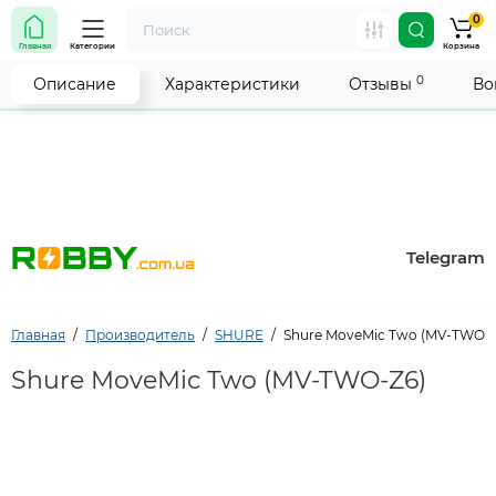
0
Внимание! Работа магазина временно приостановлена.
Главная
Категории
Корзина
Мы делаем всё возможное, чтобы возобновить прием
заказов как можно скорее.
0
Описание
Характеристики
Отзывы
Во
Telegram
Главная
Производитель
SHURE
Shure MoveMic Two (MV-TWO-Z
Shure MoveMic Two (MV-TWO-Z6)