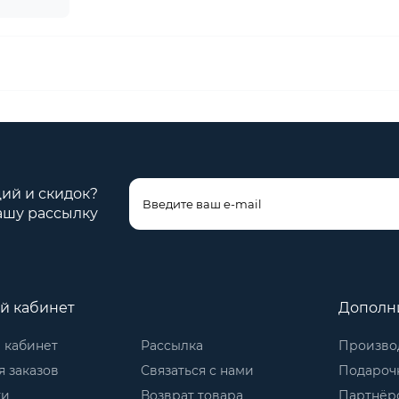
ций и скидок?
ашу рассылку
й кабинет
Дополн
 кабинет
Рассылка
Произво
 заказов
Связаться с нами
Подароч
ки
Возврат товара
Партнёр