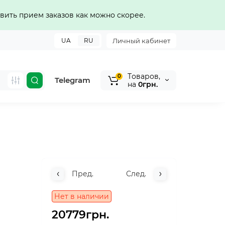
вить прием заказов как можно скорее.
UA
RU
Личный кабинет
Tоваров,
0
Telegram
на
0грн.
Пред.
След.
Нет в наличии
20779грн.