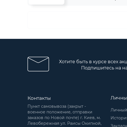
Хотите быть в курсе всех ак
Подпишитесь на н
Контакты
Личны
Пункт самовывоза (закрыт -
Личный
военное положение, отправки
заказов по Новой почте) г. Киев, м.
История
Левобережная ул. Раисы Окипной,
Заклад