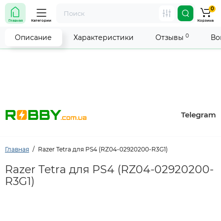
0
Внимание! Работа магазина временно приостановлена.
Главная
Категории
Корзина
Мы делаем всё возможное, чтобы возобновить прием
заказов как можно скорее.
0
Описание
Характеристики
Отзывы
Во
Telegram
Главная
Razer Tetra для PS4 (RZ04-02920200-R3G1)
Razer Tetra для PS4 (RZ04-02920200-
R3G1)