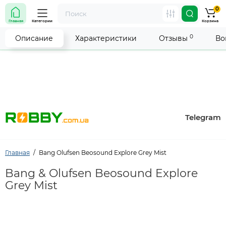
0
Внимание! Работа магазина временно приостановлена.
Главная
Категории
Корзина
Мы делаем всё возможное, чтобы возобновить прием
заказов как можно скорее.
0
Описание
Характеристики
Отзывы
Во
Telegram
Главная
Bang Olufsen Beosound Explore Grey Mist
Bang & Olufsen Beosound Explore
Grey Mist