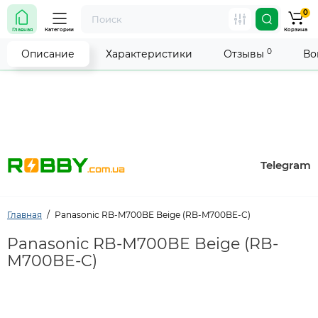
0
Внимание! Работа магазина временно приостановлена.
Главная
Категории
Корзина
Мы делаем всё возможное, чтобы возобновить прием
заказов как можно скорее.
0
Описание
Характеристики
Отзывы
Во
Telegram
Главная
Panasonic RB-M700BE Beige (RB-M700BE-C)
Panasonic RB-M700BE Beige (RB-
M700BE-C)