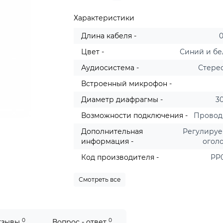
Характеристики
Длина кабеля -
0
Цвет -
Синий и б
Аудиосистема -
Стерео
Встроенный микрофон -
Диаметр диафрагмы -
3
Возможности подключения -
Провод
Дополнительная
Регулиру
информация -
огол
Код производителя -
PP
Смотреть все
0
0
тзывы
Вопрос - ответ