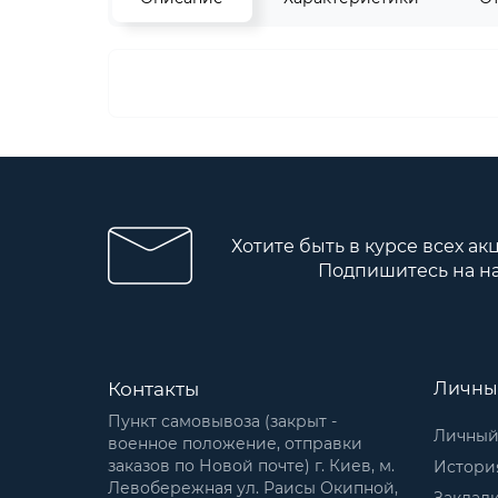
Хотите быть в курсе всех ак
Подпишитесь на н
Контакты
Личны
Пункт самовывоза (закрыт -
Личный
военное положение, отправки
заказов по Новой почте) г. Киев, м.
История
Левобережная ул. Раисы Окипной,
Заклад