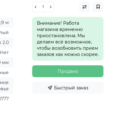
,9 м
Внимание! Работа
магазина временно
елый
приостановлена. Мы
делаем всё возможное,
 2.0
чтобы возобновить прием
Нет
заказов как можно скорее.
0 мм
Продано
ные
емое
Быстрый заказ
овье
0777