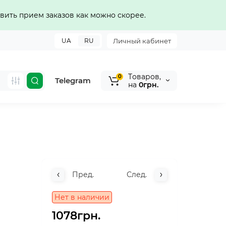
вить прием заказов как можно скорее.
UA
RU
Личный кабинет
Tоваров,
0
Telegram
на
0грн.
Пред.
След.
Нет в наличии
1078грн.