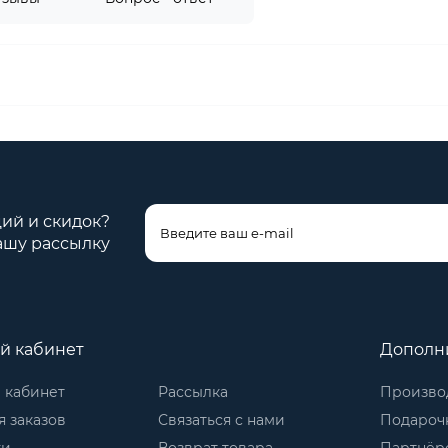
ций и скидок?
ашу рассылку
й кабинет
Дополн
 кабинет
Рассылка
Произво
 заказов
Связаться с нами
Подароч
ки
Возврат товара
Партнёр