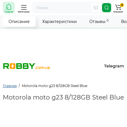
0
Внимание! Работа магазина временно приостановлена.
Главная
Категории
Корзина
Мы делаем всё возможное, чтобы возобновить прием
заказов как можно скорее.
0
Описание
Характеристики
Отзывы
Во
Telegram
Главная
Motorola moto g23 8/128GB Steel Blue
Motorola moto g23 8/128GB Steel Blue