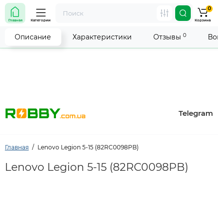
0
Внимание! Работа магазина временно приостановлена.
Главная
Категории
Корзина
Мы делаем всё возможное, чтобы возобновить прием
заказов как можно скорее.
0
Описание
Характеристики
Отзывы
Во
Telegram
Главная
Lenovo Legion 5-15 (82RC0098PB)
Lenovo Legion 5-15 (82RC0098PB)