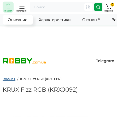
0
Внимание! Работа магазина временно приостановлена.
Главная
Категории
Корзина
Мы делаем всё возможное, чтобы возобновить прием
заказов как можно скорее.
0
Описание
Характеристики
Отзывы
Во
Telegram
Главная
KRUX Fizz RGB (KRX0092)
KRUX Fizz RGB (KRX0092)