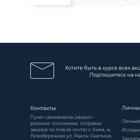
Хотите быть в курсе всех ак
Подпишитесь на н
Контакты
Личны
Пункт самовывоза (закрыт -
Личный
военное положение, отправки
заказов по Новой почте) г. Киев, м.
История
Левобережная ул. Раисы Окипной,
Заклад