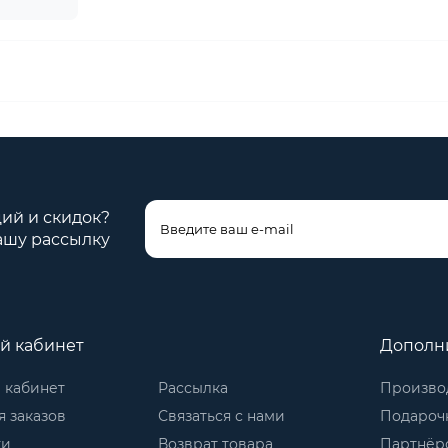
ций и скидок?
ашу рассылку
й кабинет
Дополн
 кабинет
Рассылка
Произво
 заказов
Связаться с нами
Подароч
ки
Возврат товара
Партнёр