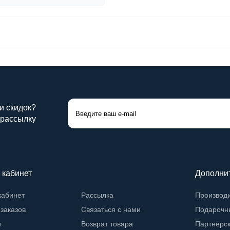
 и скидок?
 рассылку
 кабинет
Дополни
кабинет
Рассылка
Производ
заказов
Связаться с нами
Подарочн
и
Возврат товара
Партнёрс