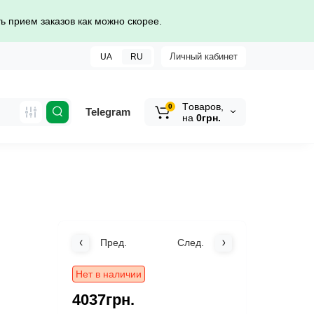
 прием заказов как можно скорее.
Личный кабинет
UA
RU
Tоваров,
0
Telegram
на
0грн.
Пред.
След.
Нет в наличии
4037грн.