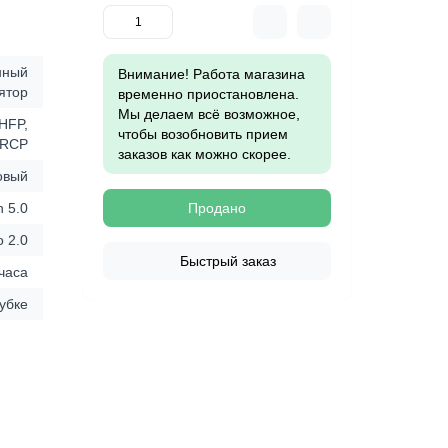
нный
Внимание! Работа магазина
ятор
временно приостановлена.
Мы делаем всё возможное,
HFP,
чтобы возобновить прием
VRCP
заказов как можно скорее.
овый
h 5.0
Продано
o 2.0
Быстрый заказ
 часа
рубке