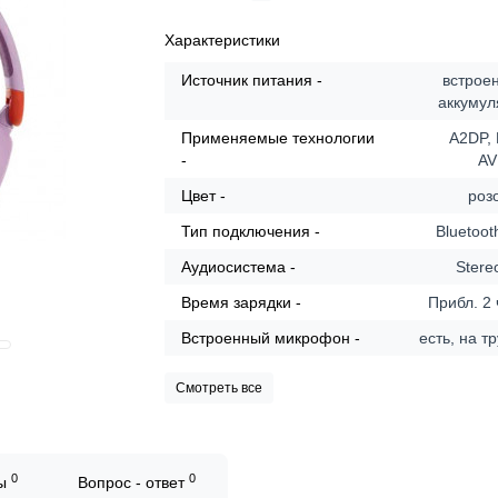
Характеристики
Источник питания -
встрое
аккумул
Применяемые технологии
A2DP, 
-
A
Цвет -
роз
Тип подключения -
Bluetoot
Аудиосистема -
Stere
Время зарядки -
Прибл. 2
Встроенный микрофон -
есть, на т
Смотреть все
0
0
вы
Вопрос - ответ