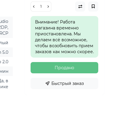
udio
Внимание! Работа
2DP,
магазина временно
VRCP
приостановлена. Мы
делаем всё возможное,
лый
чтобы возобновить прием
заказов как можно скорее.
 5.0
o 2.0
Продано
 мин
Да, в
Быстрый заказ
нике