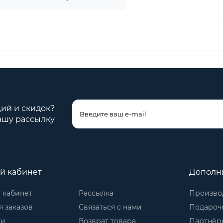
ций и скидок?
ашу рассылку
й кабинет
Дополн
 кабинет
Рассылка
Произво
 заказов
Связаться с нами
Подароч
ки
Возврат товара
Партнёр