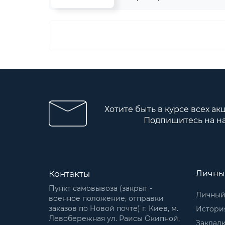
Хотите быть в курсе всех ак
Подпишитесь на н
Контакты
Личны
Пункт самовывоза (закрыт -
Личный
военное положение, отправки
заказов по Новой почте) г. Киев, м.
История
Левобережная ул. Раисы Окипной,
Заклад