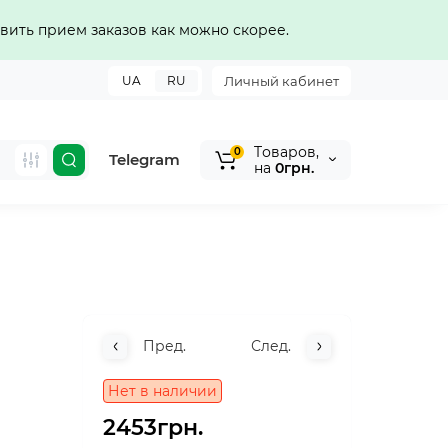
вить прием заказов как можно скорее.
UA
RU
Личный кабинет
Tоваров,
0
Telegram
на
0грн.
Пред.
След.
Нет в наличии
2453грн.