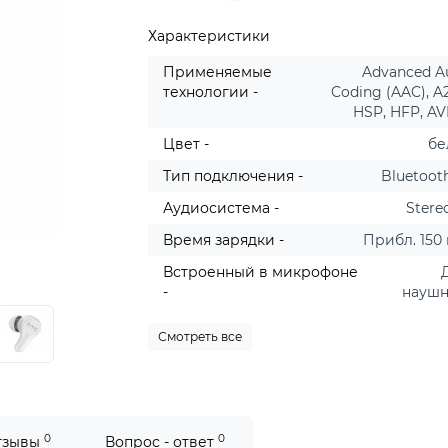
Характеристики
Применяемые
Advanced A
технологии -
Coding (AAC), A
HSP, HFP, A
Цвет -
бе
Тип подключения -
Bluetooth
Аудиосистема -
Stere
Время зарядки -
Прибл. 150
Встроенный в микрофоне
-
науш
Смотреть все
0
0
тзывы
Вопрос - ответ