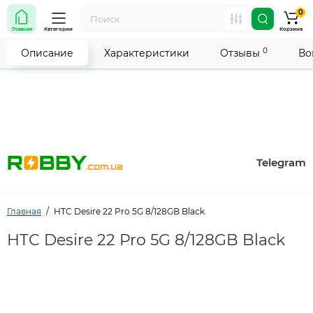
0
Внимание! Работа магазина временно приостановлена.
Главная
Категории
Корзина
Мы делаем всё возможное, чтобы возобновить прием
заказов как можно скорее.
0
Описание
Характеристики
Отзывы
Во
Telegram
Главная
HTC Desire 22 Pro 5G 8/128GB Black
HTC Desire 22 Pro 5G 8/128GB Black