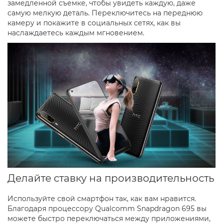
замедленной съемке, чтобы увидеть каждую, даже
самую мелкую деталь. Переключитесь на переднюю
камеру и покажите в социальных сетях, как вы
наслаждаетесь каждым мгновением.
Делайте ставку на производительность
Используйте свой смартфон так, как вам нравится.
Благодаря процессору Qualcomm Snapdragon 695 вы
можете быстро переключаться между приложениями,