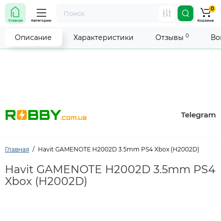
0
Внимание! Работа магазина временно приостановлена.
Главная
Категории
Корзина
Мы делаем всё возможное, чтобы возобновить прием
заказов как можно скорее.
0
Описание
Характеристики
Отзывы
Во
Telegram
Главная
Havit GAMENOTE H2002D 3.5mm PS4 Xbox (H2002D)
Havit GAMENOTE H2002D 3.5mm PS4
Xbox (H2002D)