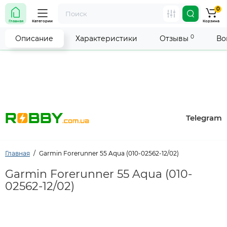
0
Внимание! Работа магазина временно приостановлена.
Главная
Категории
Корзина
Мы делаем всё возможное, чтобы возобновить прием
заказов как можно скорее.
0
Описание
Характеристики
Отзывы
Во
Telegram
Главная
Garmin Forerunner 55 Aqua (010-02562-12/02)
Garmin Forerunner 55 Aqua (010-
02562-12/02)