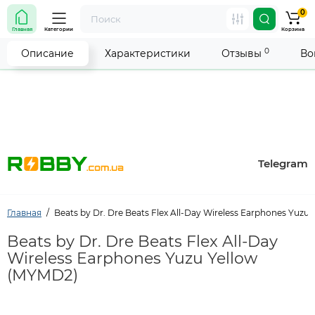
0
Внимание! Работа магазина временно приостановлена.
Главная
Категории
Корзина
Мы делаем всё возможное, чтобы возобновить прием
заказов как можно скорее.
0
Описание
Характеристики
Отзывы
Во
Telegram
Главная
Beats by Dr. Dre Beats Flex All-Day Wireless Earphones Yuzu
Beats by Dr. Dre Beats Flex All-Day
Wireless Earphones Yuzu Yellow
(MYMD2)