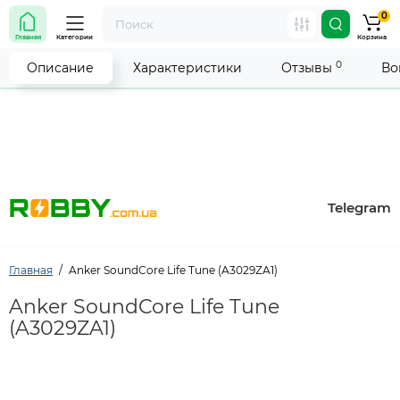
0
Внимание! Работа магазина временно приостановлена.
Главная
Категории
Корзина
Мы делаем всё возможное, чтобы возобновить прием
заказов как можно скорее.
0
Описание
Характеристики
Отзывы
Во
Telegram
Главная
Anker SoundCore Life Tune (A3029ZA1)
Anker SoundCore Life Tune
(A3029ZA1)