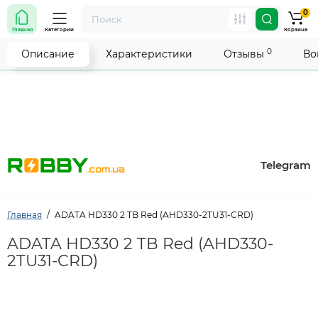
0
Внимание! Работа магазина временно приостановлена.
Главная
Категории
Корзина
Мы делаем всё возможное, чтобы возобновить прием
заказов как можно скорее.
0
Описание
Характеристики
Отзывы
Во
Telegram
Главная
ADATA HD330 2 TB Red (AHD330-2TU31-CRD)
ADATA HD330 2 TB Red (AHD330-
2TU31-CRD)