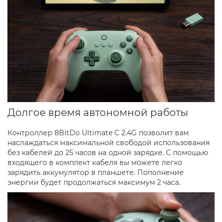
Долгое время автономной работы
Контроллер 8BitDo Ultimate C 2.4G позволит вам
наслаждаться максимальной свободой использования
без кабелей до 25 часов на одной зарядке. С помощью
входящего в комплект кабеля вы можете легко
зарядить аккумулятор в планшете. Пополнение
энергии будет продолжаться максимум 2 часа.