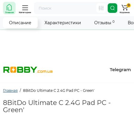
0
Внимание! Работа магазина временно приостановлена.
Главная
Категории
Корзина
Мы делаем всё возможное, чтобы возобновить прием
заказов как можно скорее.
0
Описание
Характеристики
Отзывы
Во
Telegram
Главная
8BitDo Ultimate C 2.4G Pad PC - Green'
8BitDo Ultimate C 2.4G Pad PC -
Green'